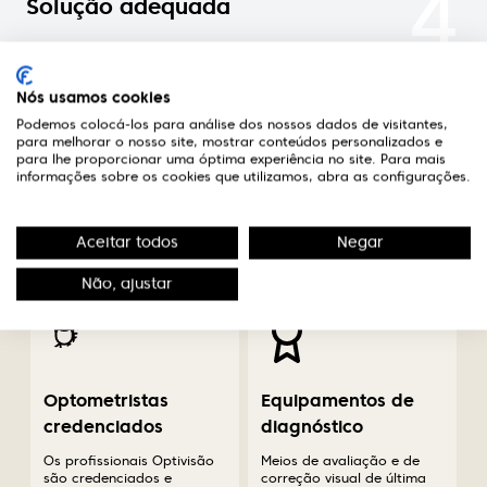
4
Solução adequada
Nas óticas Optivisão encontrará um optometrista
credenciado que aconselhará a melhor solução
Nós usamos cookies
para o seu caso.
Podemos colocá-los para análise dos nossos dados de visitantes,
para melhorar o nosso site, mostrar conteúdos personalizados e
para lhe proporcionar uma óptima experiência no site. Para mais
informações sobre os cookies que utilizamos, abra as configurações.
A diferença em saúde
Aceitar todos
Negar
visual
Não, ajustar
Optometristas
Equipamentos de
credenciados
diagnóstico
Os profissionais Optivisão
Meios de avaliação e de
são credenciados e
correção visual de última