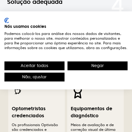
4
Solução adequada
Nas óticas Optivisão encontrará um optometrista
credenciado que aconselhará a melhor solução
Nós usamos cookies
para o seu caso.
Podemos colocá-los para análise dos nossos dados de visitantes,
para melhorar o nosso site, mostrar conteúdos personalizados e
para lhe proporcionar uma óptima experiência no site. Para mais
informações sobre os cookies que utilizamos, abra as configurações.
A diferença em saúde
Aceitar todos
Negar
visual
Não, ajustar
Optometristas
Equipamentos de
credenciados
diagnóstico
Os profissionais Optivisão
Meios de avaliação e de
são credenciados e
correção visual de última