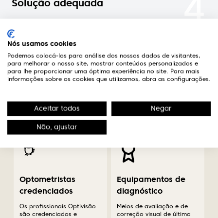
4
Solução adequada
Nas óticas Optivisão encontrará um optometrista
credenciado que aconselhará a melhor solução
Nós usamos cookies
para o seu caso.
Podemos colocá-los para análise dos nossos dados de visitantes,
para melhorar o nosso site, mostrar conteúdos personalizados e
para lhe proporcionar uma óptima experiência no site. Para mais
informações sobre os cookies que utilizamos, abra as configurações.
A diferença em saúde
Aceitar todos
Negar
visual
Não, ajustar
Optometristas
Equipamentos de
credenciados
diagnóstico
Os profissionais Optivisão
Meios de avaliação e de
são credenciados e
correção visual de última