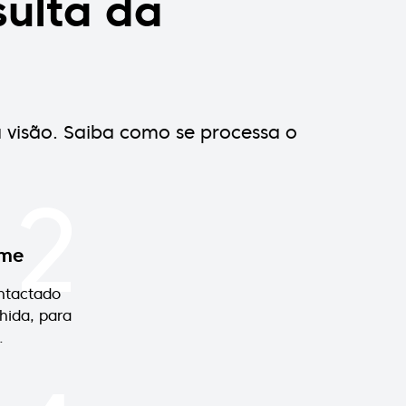
ulta da
a visão. Saiba como se processa o
2
ame
ntactado
hida, para
.