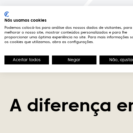
3
Visita à ótica
Nós usamos cookies
Ao dirigir-se à ótica, será recebido e
Podemos colocá-los para análise dos nossos dados de visitantes, para
devidamente acompanhado por uma
melhorar o nosso site, mostrar conteúdos personalizados e para lhe
proporcionar uma óptima experiência no site. Para mais informações s
equipa de atendimento e optometria
os cookies que utilizamos, abra as configurações.
de excelência.
Aceitar todos
Negar
Não, ajusta
A diferença e