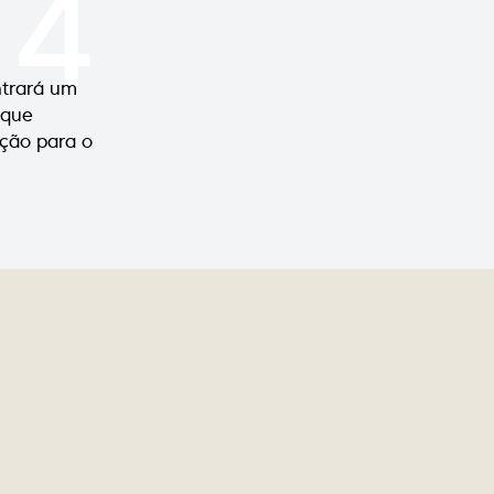
4
ntrará um
 que
ução para o