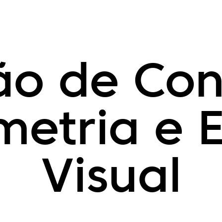
o de Con
metria e 
Visual