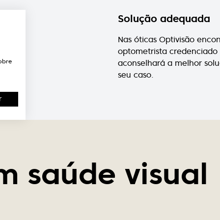
Solução adequada
Nas óticas Optivisão enco
optometrista credenciado
obre
aconselhará a melhor sol
seu caso.
r
m saúde visual