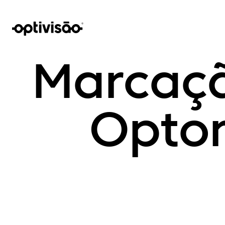
Marcaçã
Opto