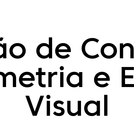
o de Con
metria e 
Visual