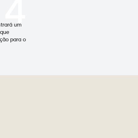
4
ntrará um
 que
ução para o