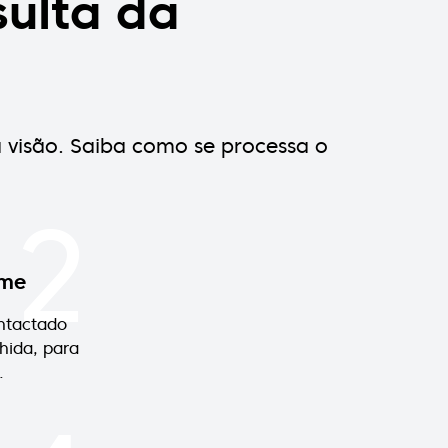
ulta da
a visão. Saiba como se processa o
2
ame
ntactado
hida, para
.