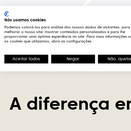
3
Visita à ótica
Nós usamos cookies
Ao dirigir-se à ótica, será recebido e
Podemos colocá-los para análise dos nossos dados de visitantes, para
devidamente acompanhado por uma
melhorar o nosso site, mostrar conteúdos personalizados e para lhe
proporcionar uma óptima experiência no site. Para mais informações s
equipa de atendimento e optometria
os cookies que utilizamos, abra as configurações.
de excelência.
Aceitar todos
Negar
Não, ajusta
A diferença e