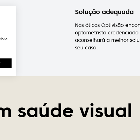
Solução adequada
Nas óticas Optivisão enco
optometrista credenciado
obre
aconselhará a melhor sol
seu caso.
r
m saúde visual