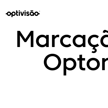
Marcaçã
Opto