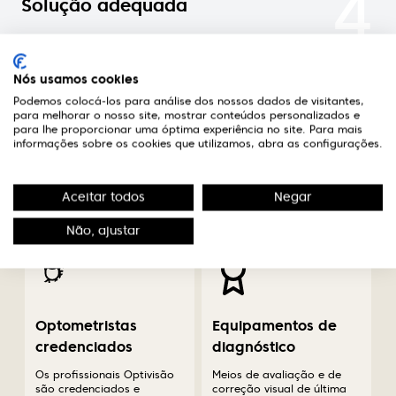
4
Solução adequada
Nas óticas Optivisão encontrará um optometrista
credenciado que aconselhará a melhor solução
Nós usamos cookies
para o seu caso.
Podemos colocá-los para análise dos nossos dados de visitantes,
para melhorar o nosso site, mostrar conteúdos personalizados e
para lhe proporcionar uma óptima experiência no site. Para mais
informações sobre os cookies que utilizamos, abra as configurações.
A diferença em saúde
Aceitar todos
Negar
visual
Não, ajustar
Optometristas
Equipamentos de
credenciados
diagnóstico
Os profissionais Optivisão
Meios de avaliação e de
são credenciados e
correção visual de última