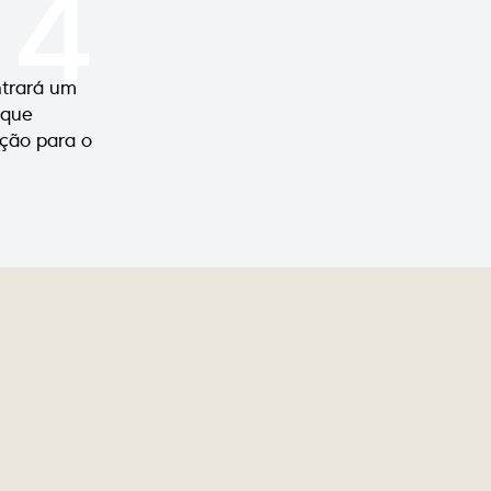
4
ntrará um
 que
ução para o