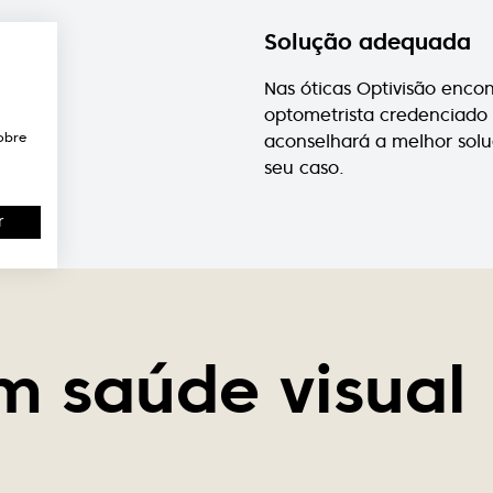
Solução adequada
Nas óticas Optivisão enco
optometrista credenciado
obre
aconselhará a melhor sol
seu caso.
r
m saúde visual