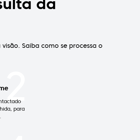
ulta da
a visão. Saiba como se processa o
2
ame
ntactado
hida, para
.