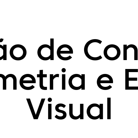
o de Con
metria e 
Visual