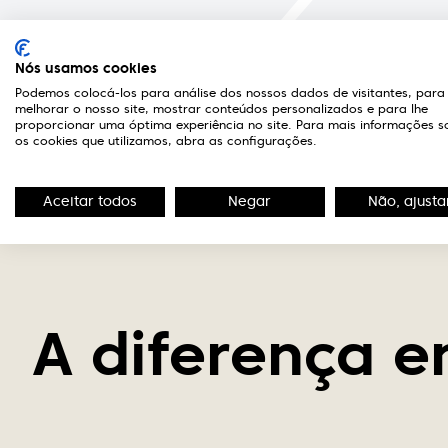
3
Visita à ótica
Nós usamos cookies
Ao dirigir-se à ótica, será recebido e
Podemos colocá-los para análise dos nossos dados de visitantes, para
devidamente acompanhado por uma
melhorar o nosso site, mostrar conteúdos personalizados e para lhe
proporcionar uma óptima experiência no site. Para mais informações s
equipa de atendimento e optometria
os cookies que utilizamos, abra as configurações.
de excelência.
Aceitar todos
Negar
Não, ajusta
A diferença e