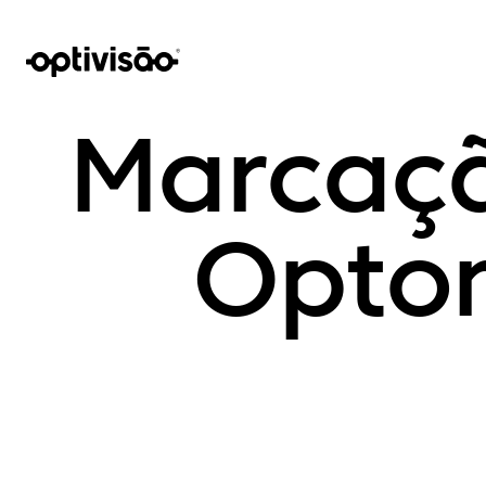
Marcaçã
Opto