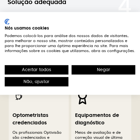
4
Solução adequada
Nas óticas Optivisão encontrará um optometrista
credenciado que aconselhará a melhor solução
Nós usamos cookies
para o seu caso.
Podemos colocá-los para análise dos nossos dados de visitantes,
para melhorar o nosso site, mostrar conteúdos personalizados e
para lhe proporcionar uma óptima experiência no site. Para mais
informações sobre os cookies que utilizamos, abra as configurações.
A diferença em saúde
Aceitar todos
Negar
visual
Não, ajustar
Optometristas
Equipamentos de
credenciados
diagnóstico
Os profissionais Optivisão
Meios de avaliação e de
são credenciados e
correção visual de última