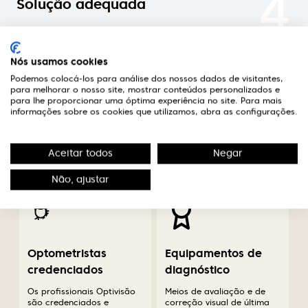
4
Solução adequada
Nas óticas Optivisão encontrará um optometrista
credenciado que aconselhará a melhor solução
Nós usamos cookies
para o seu caso.
Podemos colocá-los para análise dos nossos dados de visitantes,
para melhorar o nosso site, mostrar conteúdos personalizados e
para lhe proporcionar uma óptima experiência no site. Para mais
informações sobre os cookies que utilizamos, abra as configurações.
A diferença em saúde
Aceitar todos
Negar
visual
Não, ajustar
Optometristas
Equipamentos de
credenciados
diagnóstico
Os profissionais Optivisão
Meios de avaliação e de
são credenciados e
correção visual de última