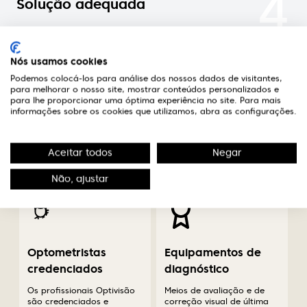
4
Solução adequada
Nas óticas Optivisão encontrará um optometrista
credenciado que aconselhará a melhor solução
Nós usamos cookies
para o seu caso.
Podemos colocá-los para análise dos nossos dados de visitantes,
para melhorar o nosso site, mostrar conteúdos personalizados e
para lhe proporcionar uma óptima experiência no site. Para mais
informações sobre os cookies que utilizamos, abra as configurações.
A diferença em saúde
Aceitar todos
Negar
visual
Não, ajustar
Optometristas
Equipamentos de
credenciados
diagnóstico
Os profissionais Optivisão
Meios de avaliação e de
são credenciados e
correção visual de última