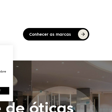
Conhecer as marcas
obre
r
 de óticas