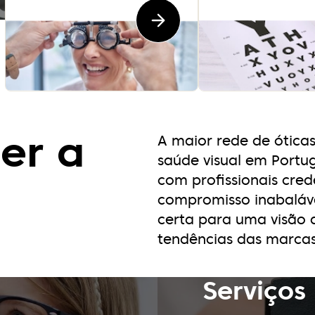
er a
A maior rede de ótica
saúde visual em Portug
com profissionais cre
compromisso inabaláve
certa para uma visão d
tendências das marcas 
Serviços