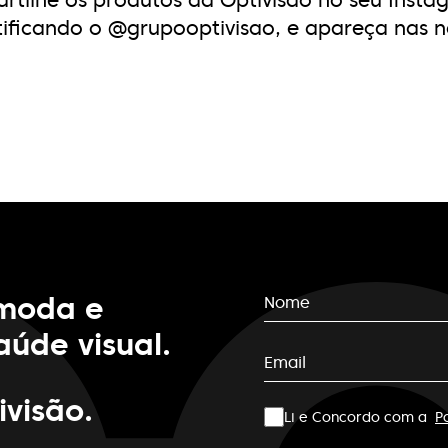
rtilhe os produtos da Optivisão no seu Insta
tificando o @grupooptivisao, e apareça nas no
 moda e
úde visual.
ivisão.
Li e Concordo com a
P