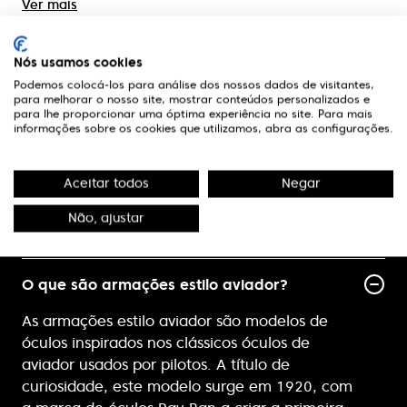
Ver
mais
Nós usamos cookies
Podemos colocá-los para análise dos nossos dados de visitantes,
para melhorar o nosso site, mostrar conteúdos personalizados e
Questões frequentes
para lhe proporcionar uma óptima experiência no site. Para mais
informações sobre os cookies que utilizamos, abra as configurações.
Tem dúvidas? Saiba mais sobre as armações estilo
aviador e como escolher o modelo adequado ao
Aceitar todos
Negar
seu rosto.
Não, ajustar
O que são armações estilo aviador?
As armações estilo aviador são modelos de
óculos inspirados nos clássicos óculos de
aviador usados por pilotos. A título de
curiosidade, este modelo surge em 1920, com