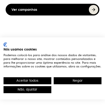
Ver campanhas
A Optivisão
Nós usamos cookies
Links Úteis
Podemos colocá-los para análise dos nossos dados de visitantes,
para melhorar o nosso site, mostrar conteúdos personalizados e
para lhe proporcionar uma óptima experiência no site. Para mais
Contactos
informações sobre os cookies que utilizamos, abra as configurações.
Edifício Premium
R. Miguel Serrano, nº 9 - 3º Miraflores,
Aceitar todos
Negar
1495-173 Algés
Não, ajustar
(+351) 219 898 400
Chamada para a rede fixa nacional.