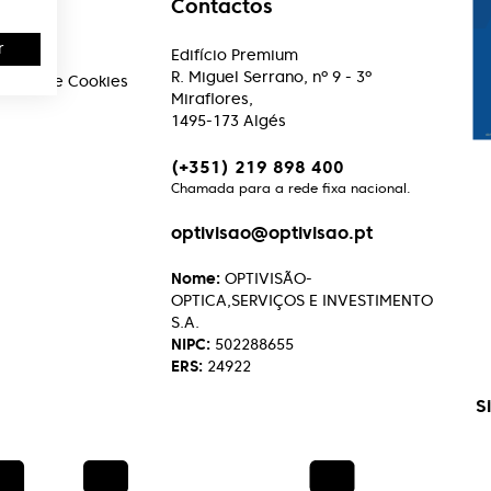
Contactos
r
ações
Edifício Premium
R. Miguel Serrano, nº 9 - 3º
acidade e Cookies
Miraflores,
1495-173 Algés
(+351) 219 898 400
Chamada para a rede fixa nacional.
optivisao@optivisao.pt
Nome:
OPTIVISÃO-
OPTICA,SERVIÇOS E INVESTIMENTO
S.A.
NIPC:
502288655
ERS:
24922
S