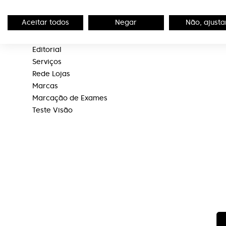
A Optivisão
Links Úteis
Aceitar todos
Negar
Não, ajusta
Sobre Nós
Livro de reclam
Portal de Denúncias
Política de Priv
Editorial
Serviços
Rede Lojas
Marcas
Marcação de Exames
Teste Visão