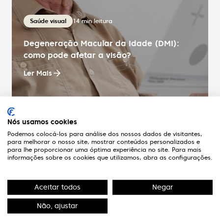
14
min leitura
Saúde visual
Degeneração Macular da Idade (DMI):
como pode afetar a visão?
Ler Mais
Nós usamos cookies
Podemos colocá-los para análise dos nossos dados de visitantes,
para melhorar o nosso site, mostrar conteúdos personalizados e
A Optivisão
para lhe proporcionar uma óptima experiência no site. Para mais
informações sobre os cookies que utilizamos, abra as configurações.
Links Úteis
Aceitar todos
Negar
Contactos
Não, ajustar