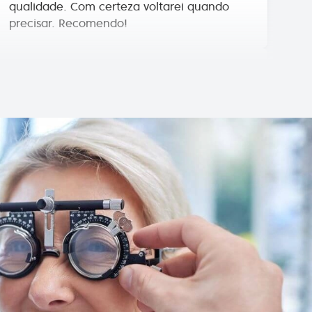
Henrique Vasconcelos
Excelente atendimento e serviço aos
clientes. A simpatia com que tratam, de
forma soberba, de qualquer reparação faz
querer continuar a escolher lá os próximos
óculos!
Fernando Neves de Almeida
Técnicos competentes e pessoal
extremamente simpático e atencioso.
Elsa Sousa