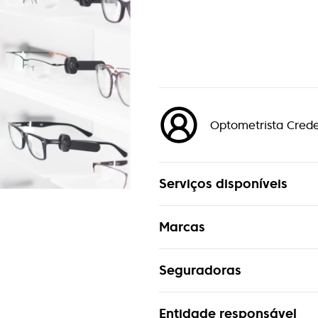
Optometrista Cred
Serviços disponíveis
Marcas
Assistência Técnica
CofidisPay
Seguradoras
Sea2See
Entregas ao Domicílio
Armani Exchange
Entidade responsável
Allianz