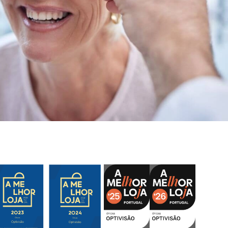
Excelente atendimento, profissionalismo de
quem lá trabalha, simpatia constante,
variedade de modelos dos quais podemos
dizer que são mesmo exclusivos, pois não
se vêem em ópticas próximas. Preços
acessíveis.
Nuno Caçote
Excelente atendimento, profissionalismo, e
em tantos anos de cliente nunca se
atrasaram ou falharam. Recomendo
vivamente
Mariana Oliveira
Precisei de trocar as lentes numa urgência
e fui super bem atendida, com celeridade