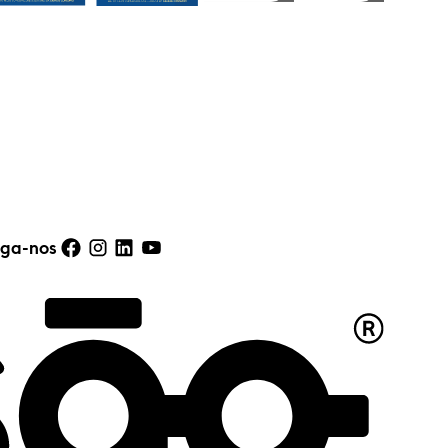
resolveram o problema. A equipa é
atenciosa, os preços são adequados para a
qualidade. Com certeza voltarei quando
precisar. Recomendo!
Henrique Vasconcelos
Excelente atendimento e serviço aos
clientes. A simpatia com que tratam, de
iga-nos
forma soberba, de qualquer reparação faz
querer continuar a escolher lá os próximos
óculos!