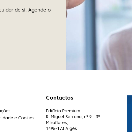
impecáveis.
cuidar de si. Agende o
Paulo Machado
Excelente atendimento, excelentes
profissionais.
Contactos
ações
Edifício Premium
R. Miguel Serrano, nº 9 - 3º
acidade e Cookies
Miraflores,
1495-173 Algés