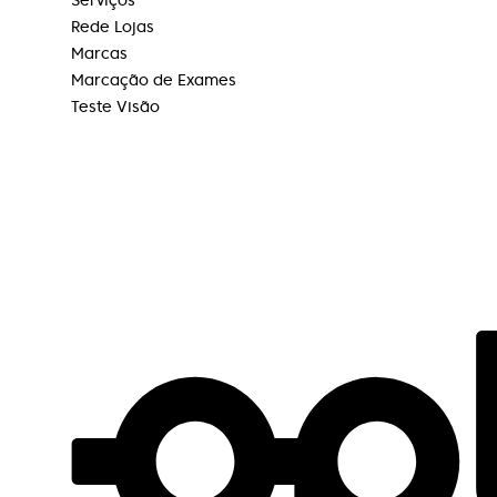
Rede Lojas
Rute Teixeira
Marcas
Marcação de Exames
Excelente atendimento, nunca falha de
Teste Visão
stock de produtos para limpeza de lentes
contacto.
Sandra Santos
Instalações excelentes, funcionários
extremamente competentes e muito
simpáticos. Atendimento de excelência.
Recomendo!
Paulo Chong
Atendimento muito profissional, rigor e
excelência é o compromisso desta equipe.