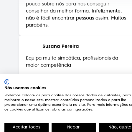
não é fácil encontrar pessoas assim. Muitos
parabéns.
Susana Pereira
Equipa muito simpática, profissionais da
maior competência
Rute Teixeira
Excelente atendimento, nunca falha de
Nós usamos cookies
stock de produtos para limpeza de lentes
Podemos colocá-los para análise dos nossos dados de visitantes, para
melhorar o nosso site, mostrar conteúdos personalizados e para lhe
contacto.
proporcionar uma óptima experiência no site. Para mais informações s
os cookies que utilizamos, abra as configurações.
Sandra Santos
Aceitar todos
Negar
Não, ajusta