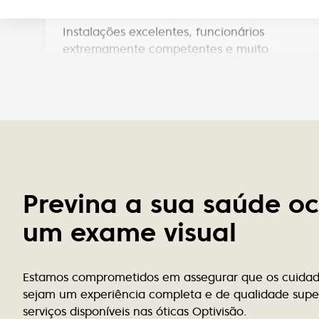
Instalações excelentes, funcionários
extremamente competentes e muito
simpáticos. Atendimento de excelência.
Recomendo!
Paulo Chong
Atendimento muito profissional, rigor e
excelência é o compromisso desta equipe.
Previna a sua saúde o
Rui Caseiro
um exame visual
Uma óptica de excelência, a todos os
níveis! Recomendo!!!
Estamos comprometidos em assegurar que os cuidado
sejam um experiência completa e de qualidade super
Marta Guimarães
serviços disponíveis nas óticas Optivisão.