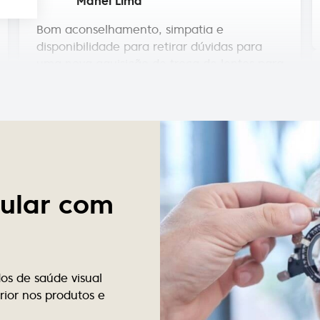
disponibilidade para retirar dúvidas para
uma nova aquisição de troca de lentes para
armação. Atendimento 5*****. Preços em
conta.
Luís Barros
Bons profissionais de optica!
Victor Luz
cular com
Tem bom atendimento e tem melhores as
marcas de óculos.
s de saúde visual
Marize Campos
ior nos produtos e
Bom atendimento, preço justo e lentes