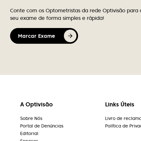
Só temos agradecer a ajuda e a simpatia
Conte com os Optometristas da rede Optivisão para 
com que fomos atendidos hoje, por uma
seu exame de forma simples e rápida!
das funcionárias desta loja (infelizmente
não sei o nome). Sem dúvida, a pessoa
certa para estar a representar a loja,
Marcar Exame
sempre com um sorriso, disponível para
tirar qualquer dúvida que tivéssemos e, de
uma forma profissional, tentou saber um
pouco sobre nós para nos conseguir
conselhar da melhor forma. Infelizmente,
não é fácil encontrar pessoas assim. Muitos
parabéns.
A Optivisão
Links Úteis
Susana Pereira
Sobre Nós
Livro de reclam
Equipa muito simpática, profissionais da
Portal de Denúncias
Política de Priv
maior competência
Editorial
Serviços