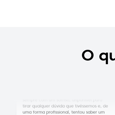
O qu
Marta Guimarães
Só temos agradecer a ajuda e a simpatia
com que fomos atendidos hoje, por uma
das funcionárias desta loja (infelizmente
não sei o nome). Sem dúvida, a pessoa
certa para estar a representar a loja,
sempre com um sorriso, disponível para
tirar qualquer dúvida que tivéssemos e, de
uma forma profissional, tentou saber um
pouco sobre nós para nos conseguir
conselhar da melhor forma. Infelizmente,