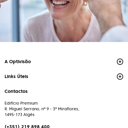
Marize Campos
Bom atendimento, preço justo e lentes
impecáveis.
Mariana Oliveira
Precisei de trocar as lentes numa urgência e fui
super bem atendida, com celeridade resolveram
o problema. A equipa é atenciosa, os preços são
A Optivisão
adequados para a qualidade. Com certeza
voltarei quando precisar. Recomendo!
Links Úteis
Paulo Chong
Contactos
Atendimento muito profissional, rigor e excelência
é o compromisso desta equipe.
Edifício Premium
R. Miguel Serrano, nº 9 - 3º Miraflores,
1495-173 Algés
Paulo Machado
(+351) 219 898 400
Excelente atendimento, excelentes profissionais.