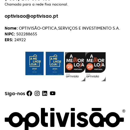
Chamada para a rede fixa nacional.
Henrique Vasconcelos
optivisao@optivisao.pt
Excelente atendimento e serviço aos clientes. A
Nome:
OPTIVISÃO-OPTICA,SERVIÇOS E INVESTIMENTO S.A.
simpatia com que tratam, de forma soberba, de
NIPC:
502288655
qualquer reparação faz querer continuar a
ERS:
24922
escolher lá os próximos óculos!
Rui Caseiro
Uma óptica de excelência, a todos os níveis!
Recomendo!!!
Siga-nos