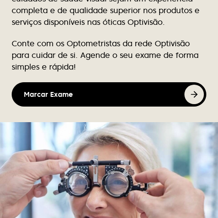
completa e de qualidade superior nos produtos e
Excelente atendimento, nunca falha de stock de
serviços disponíveis nas óticas Optivisão.
produtos para limpeza de lentes contacto.
Conte com os Optometristas da rede Optivisão
Victor Luz
para cuidar de si. Agende o seu exame de forma
simples e rápida!
Tem bom atendimento e tem melhores as marcas
de óculos.
Marcar Exame
Nuno Caçote
Excelente atendimento, profissionalismo, e em
tantos anos de cliente nunca se atrasaram ou
falharam. Recomendo vivamente
Sandra Santos
Instalações excelentes, funcionários
extremamente competentes e muito simpáticos.
Atendimento de excelência. Recomendo!