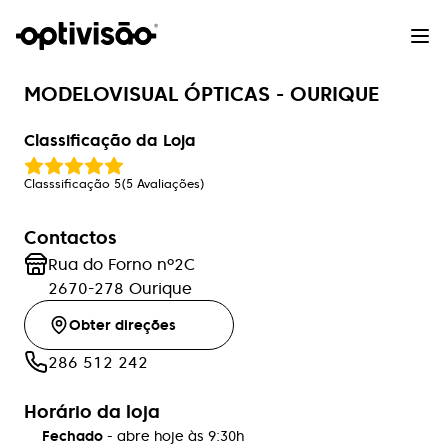
MODELOVISUAL ÓPTICAS - OURIQUE
Classificação da Loja
Classsificação
5
(
5
Avaliações
)
Contactos
Rua do Forno nº2C
2670-278
Ourique
Obter direções
286 512 242
Horário da loja
Fechado
- abre hoje às
9:30h