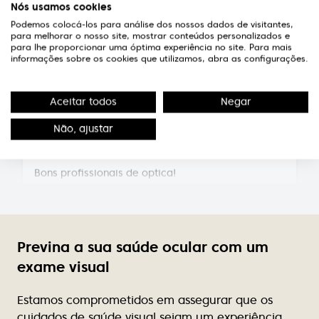
Nós usamos cookies
Técnicos competentes e pessoal extremamente
simpático e atencioso.
Podemos colocá-los para análise dos nossos dados de visitantes,
para melhorar o nosso site, mostrar conteúdos personalizados e
para lhe proporcionar uma óptima experiência no site. Para mais
Susana Pereira
informações sobre os cookies que utilizamos, abra as configurações.
Equipa muito simpática, profissionais da maior
competência
Aceitar todos
Negar
Não, ajustar
Luís Barros
Bons profissionais de optica!
Elsa Sousa
Excelente atendimento, profissionalismo de quem
lá trabalha, simpatia constante, variedade de
Previna a sua saúde ocular com um
modelos dos quais podemos dizer que são mesmo
exame visual
exclusivos, pois não se vêem em ópticas próximas.
Preços acessíveis.
Estamos comprometidos em assegurar que os
cuidados de saúde visual sejam um experiência
Rute Teixeira