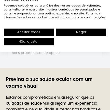
simpático e atencioso.
Podemos colocá-los para análise dos nossos dados de visitantes,
para melhorar o nosso site, mostrar conteúdos personalizados e
para lhe proporcionar uma óptima experiência no site. Para mais
Susana Pereira
informações sobre os cookies que utilizamos, abra as configurações.
Equipa muito simpática, profissionais da maior
competência
Aceitar todos
Negar
Luís Barros
Não, ajustar
Bons profissionais de optica!
Elsa Sousa
Excelente atendimento, profissionalismo de quem
lá trabalha, simpatia constante, variedade de
Previna a sua saúde ocular com um
modelos dos quais podemos dizer que são mesmo
exame visual
exclusivos, pois não se vêem em ópticas próximas.
Preços acessíveis.
Estamos comprometidos em assegurar que os
cuidados de saúde visual sejam um experiência
Rute Teixeira
completa e de qualidade superior nos produtos e