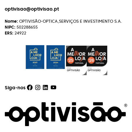
Henrique Vasconcelos
optivisao@optivisao.pt
Excelente atendimento e serviço aos clientes. A
Nome:
OPTIVISÃO-OPTICA,SERVIÇOS E INVESTIMENTO S.A.
simpatia com que tratam, de forma soberba, de
NIPC:
502288655
qualquer reparação faz querer continuar a
ERS:
24922
escolher lá os próximos óculos!
Rui Caseiro
Uma óptica de excelência, a todos os níveis!
Recomendo!!!
Siga-nos