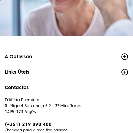
Bom atendimento, preço justo e lentes
impecáveis.
Mariana Oliveira
Precisei de trocar as lentes numa urgência e fui
super bem atendida, com celeridade resolveram
o problema. A equipa é atenciosa, os preços são
A Optivisão
adequados para a qualidade. Com certeza
voltarei quando precisar. Recomendo!
Links Úteis
Paulo Chong
Contactos
Atendimento muito profissional, rigor e excelência
é o compromisso desta equipe.
Edifício Premium
R. Miguel Serrano, nº 9 - 3º Miraflores,
1495-173 Algés
Paulo Machado
Excelente atendimento, excelentes profissionais.
(+351) 219 898 400
Chamada para a rede fixa nacional.