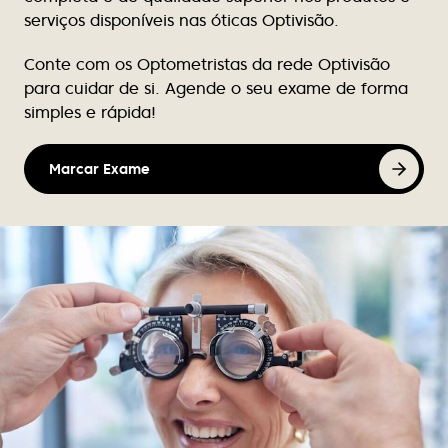
Excelente atendimento, nunca falha de stock de
serviços disponíveis nas óticas Optivisão.
produtos para limpeza de lentes contacto.
Conte com os Optometristas da rede Optivisão
Victor Luz
para cuidar de si. Agende o seu exame de forma
simples e rápida!
Tem bom atendimento e tem melhores as marcas
de óculos.
Marcar Exame
Nuno Caçote
Excelente atendimento, profissionalismo, e em
tantos anos de cliente nunca se atrasaram ou
falharam. Recomendo vivamente
Sandra Santos
Instalações excelentes, funcionários
extremamente competentes e muito simpáticos.
Atendimento de excelência. Recomendo!
Marize Campos