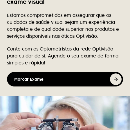
exame visual
exclusivos, pois não se vêem em ópticas próximas.
Preços acessíveis.
Estamos comprometidos em assegurar que os
cuidados de saúde visual sejam um experiência
Rute Teixeira
completa e de qualidade superior nos produtos e
Excelente atendimento, nunca falha de stock de
serviços disponíveis nas óticas Optivisão.
produtos para limpeza de lentes contacto.
Conte com os Optometristas da rede Optivisão
Victor Luz
para cuidar de si. Agende o seu exame de forma
simples e rápida!
Tem bom atendimento e tem melhores as marcas
de óculos.
Marcar Exame
Nuno Caçote
Excelente atendimento, profissionalismo, e em
tantos anos de cliente nunca se atrasaram ou
falharam. Recomendo vivamente
Sandra Santos