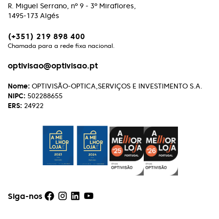
R. Miguel Serrano, nº 9 - 3º Miraflores,
1495-173 Algés
Paulo Machado
(+351) 219 898 400
Excelente atendimento, excelentes profissionais.
Chamada para a rede fixa nacional.
Henrique Vasconcelos
optivisao@optivisao.pt
Excelente atendimento e serviço aos clientes. A
Nome:
OPTIVISÃO-OPTICA,SERVIÇOS E INVESTIMENTO S.A.
simpatia com que tratam, de forma soberba, de
NIPC:
502288655
qualquer reparação faz querer continuar a
ERS:
24922
escolher lá os próximos óculos!
Rui Caseiro
Uma óptica de excelência, a todos os níveis!
Recomendo!!!
Siga-nos