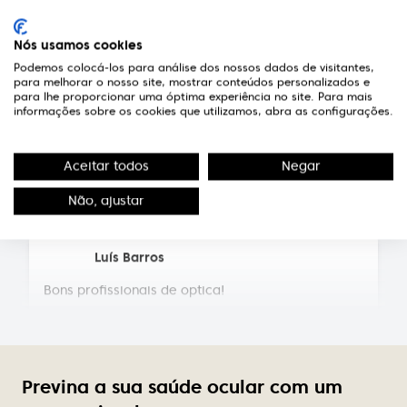
5*****. Preços em conta.
Nós usamos cookies
Fernando Neves de Almeida
Podemos colocá-los para análise dos nossos dados de visitantes,
Técnicos competentes e pessoal extremamente
para melhorar o nosso site, mostrar conteúdos personalizados e
para lhe proporcionar uma óptima experiência no site. Para mais
simpático e atencioso.
informações sobre os cookies que utilizamos, abra as configurações.
Susana Pereira
Aceitar todos
Negar
Equipa muito simpática, profissionais da maior
competência
Não, ajustar
Luís Barros
Bons profissionais de optica!
Elsa Sousa
Excelente atendimento, profissionalismo de quem
lá trabalha, simpatia constante, variedade de
Previna a sua saúde ocular com um
modelos dos quais podemos dizer que são mesmo