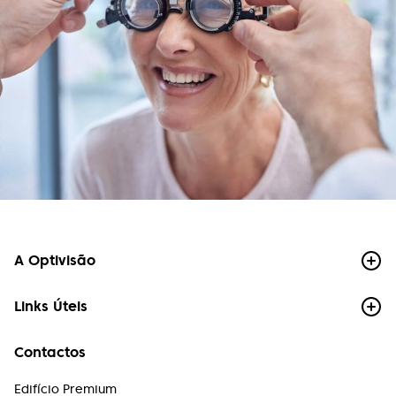
Instalações excelentes, funcionários
extremamente competentes e muito simpáticos.
Atendimento de excelência. Recomendo!
Marize Campos
Bom atendimento, preço justo e lentes
impecáveis.
Mariana Oliveira
Precisei de trocar as lentes numa urgência e fui
super bem atendida, com celeridade resolveram
o problema. A equipa é atenciosa, os preços são
A Optivisão
adequados para a qualidade. Com certeza
voltarei quando precisar. Recomendo!
Links Úteis
Paulo Chong
Contactos
Atendimento muito profissional, rigor e excelência
é o compromisso desta equipe.
Edifício Premium