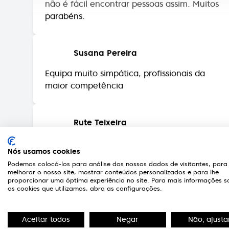
Susana Pereira
Equipa muito simpática, profissionais da
maior competência
Rute Teixeira
Excelente atendimento, nunca falha de
stock de produtos para limpeza de lentes
contacto.
Nós usamos cookies
Podemos colocá-los para análise dos nossos dados de visitantes, para
melhorar o nosso site, mostrar conteúdos personalizados e para lhe
proporcionar uma óptima experiência no site. Para mais informações s
Sandra Santos
os cookies que utilizamos, abra as configurações.
Instalações excelentes, funcionários
extremamente competentes e muito
Aceitar todos
Negar
Não, ajusta