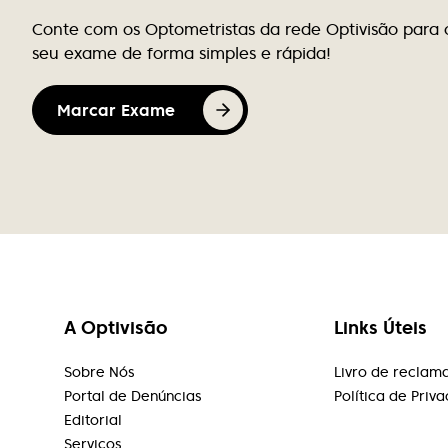
das funcionárias desta loja (infelizmente
Conte com os Optometristas da rede Optivisão para 
não sei o nome). Sem dúvida, a pessoa
seu exame de forma simples e rápida!
certa para estar a representar a loja,
sempre com um sorriso, disponível para
tirar qualquer dúvida que tivéssemos e, de
Marcar Exame
uma forma profissional, tentou saber um
pouco sobre nós para nos conseguir
conselhar da melhor forma. Infelizmente,
não é fácil encontrar pessoas assim. Muitos
parabéns.
Susana Pereira
A Optivisão
Links Úteis
Equipa muito simpática, profissionais da
maior competência
Sobre Nós
Livro de reclam
Portal de Denúncias
Política de Priv
Editorial
Rute Teixeira
Serviços