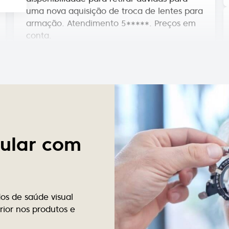
armação. Atendimento 5*****. Preços em
conta.
Luís Barros
Bons profissionais de optica!
Victor Luz
Tem bom atendimento e tem melhores as
cular com
marcas de óculos.
Marize Campos
s de saúde visual
Bom atendimento, preço justo e lentes
ior nos produtos e
impecáveis.