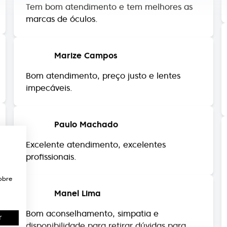
Marize Campos
Bom atendimento, preço justo e lentes
impecáveis.
Paulo Machado
Excelente atendimento, excelentes
profissionais.
Manel Lima
obre
Bom aconselhamento, simpatia e
disponibilidade para retirar dúvidas para
uma nova aquisição de troca de lentes para
r