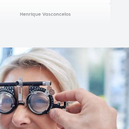
Henrique Vasconcelos
Excelente atendimento e serviço aos
clientes. A simpatia com que tratam, de
forma soberba, de qualquer reparação faz
querer continuar a escolher lá os próximos
óculos!
Fernando Neves de Almeida
Técnicos competentes e pessoal
extremamente simpático e atencioso.
Elsa Sousa
Excelente atendimento, profissionalismo de
quem lá trabalha, simpatia constante,
variedade de modelos dos quais podemos