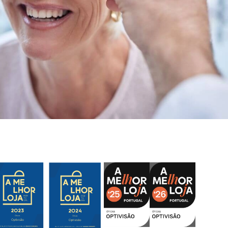
dizer que são mesmo exclusivos, pois não
se vêem em ópticas próximas. Preços
acessíveis.
Nuno Caçote
Excelente atendimento, profissionalismo, e
em tantos anos de cliente nunca se
atrasaram ou falharam. Recomendo
vivamente
Mariana Oliveira
Precisei de trocar as lentes numa urgência
e fui super bem atendida, com celeridade
resolveram o problema. A equipa é
atenciosa, os preços são adequados para a