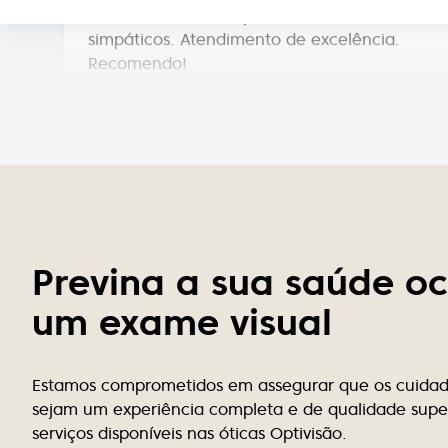
simpáticos. Atendimento de excelência.
Recomendo!
Paulo Chong
Atendimento muito profissional, rigor e
excelência é o compromisso desta equipe.
Rui Caseiro
Previna a sua saúde o
Uma óptica de excelência, a todos os
níveis! Recomendo!!!
um exame visual
Marta Guimarães
Estamos comprometidos em assegurar que os cuidado
sejam um experiência completa e de qualidade super
Só temos agradecer a ajuda e a simpatia
serviços disponíveis nas óticas Optivisão.
com que fomos atendidos hoje, por uma