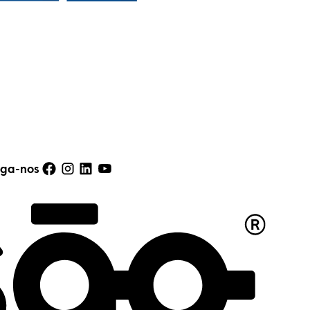
qualidade. Com certeza voltarei quando
precisar. Recomendo!
Henrique Vasconcelos
Excelente atendimento e serviço aos
clientes. A simpatia com que tratam, de
forma soberba, de qualquer reparação faz
querer continuar a escolher lá os próximos
iga-nos
óculos!