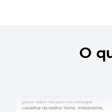
Marta Guimarães
Só temos agradecer a ajuda e a simpatia
O qu
com que fomos atendidos hoje, por uma
das funcionárias desta loja (infelizmente
não sei o nome). Sem dúvida, a pessoa
certa para estar a representar a loja,
sempre com um sorriso, disponível para
tirar qualquer dúvida que tivéssemos e, de
uma forma profissional, tentou saber um
pouco sobre nós para nos conseguir
conselhar da melhor forma. Infelizmente,
não é fácil encontrar pessoas assim. Muitos
parabéns.