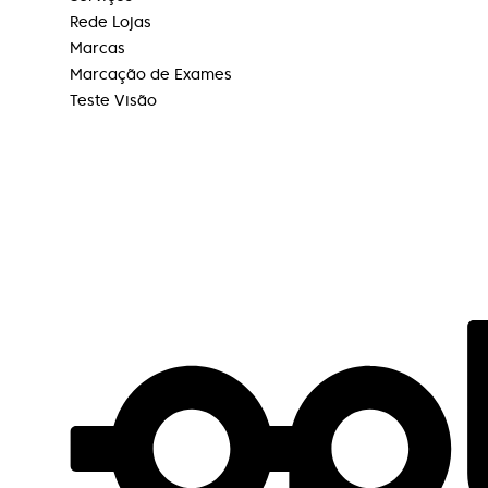
Rede Lojas
Excelente atendimento, nunca falha de
Marcas
stock de produtos para limpeza de lentes
Marcação de Exames
contacto.
Teste Visão
Sandra Santos
Instalações excelentes, funcionários
extremamente competentes e muito
simpáticos. Atendimento de excelência.
Recomendo!
Paulo Chong
Atendimento muito profissional, rigor e
excelência é o compromisso desta equipe.