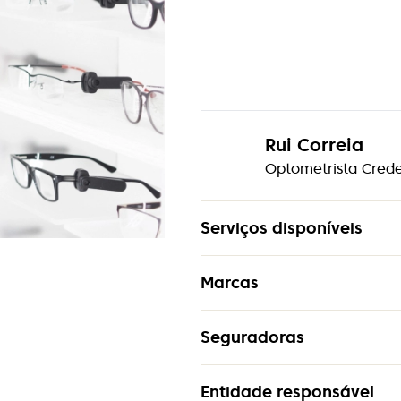
Rui Correia
Optometrista Cred
Serviços disponíveis
Marcas
Assistência Técnica
Entregas ao Domicílio
Seguradoras
Anna Hickmann
Exame visual de Contacto
Armani Exchange
Exame visual de Optomet
Entidade responsável
AdvanceCare