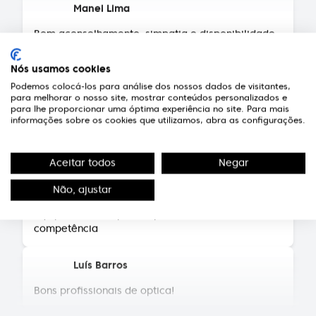
Bom aconselhamento, simpatia e disponibilidade
para retirar dúvidas para uma nova aquisição de
troca de lentes para armação. Atendimento
5*****. Preços em conta.
Nós usamos cookies
Podemos colocá-los para análise dos nossos dados de visitantes,
para melhorar o nosso site, mostrar conteúdos personalizados e
Fernando Neves de Almeida
para lhe proporcionar uma óptima experiência no site. Para mais
informações sobre os cookies que utilizamos, abra as configurações.
Técnicos competentes e pessoal extremamente
simpático e atencioso.
Aceitar todos
Negar
Susana Pereira
Não, ajustar
Equipa muito simpática, profissionais da maior
competência
Luís Barros
Bons profissionais de optica!