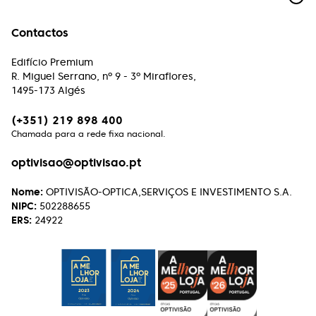
Paulo Chong
Contactos
Atendimento muito profissional, rigor e excelência
é o compromisso desta equipe.
Edifício Premium
R. Miguel Serrano, nº 9 - 3º Miraflores,
1495-173 Algés
Paulo Machado
Excelente atendimento, excelentes profissionais.
(+351) 219 898 400
Chamada para a rede fixa nacional.
Henrique Vasconcelos
optivisao@optivisao.pt
Excelente atendimento e serviço aos clientes. A
Nome:
OPTIVISÃO-OPTICA,SERVIÇOS E INVESTIMENTO S.A.
simpatia com que tratam, de forma soberba, de
NIPC:
502288655
qualquer reparação faz querer continuar a
ERS:
24922
escolher lá os próximos óculos!
Rui Caseiro
Uma óptica de excelência, a todos os níveis!
Recomendo!!!