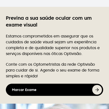
Elsa Sousa
Excelente atendimento, profissionalismo de quem
lá trabalha, simpatia constante, variedade de
Previna a sua saúde ocular com um
modelos dos quais podemos dizer que são mesmo
exclusivos, pois não se vêem em ópticas próximas.
exame visual
Preços acessíveis.
Estamos comprometidos em assegurar que os
Rute Teixeira
cuidados de saúde visual sejam um experiência
completa e de qualidade superior nos produtos e
Excelente atendimento, nunca falha de stock de
serviços disponíveis nas óticas Optivisão.
produtos para limpeza de lentes contacto.
Conte com os Optometristas da rede Optivisão
Victor Luz
para cuidar de si. Agende o seu exame de forma
simples e rápida!
Tem bom atendimento e tem melhores as marcas
de óculos.
Marcar Exame
Nuno Caçote
Excelente atendimento, profissionalismo, e em
tantos anos de cliente nunca se atrasaram ou