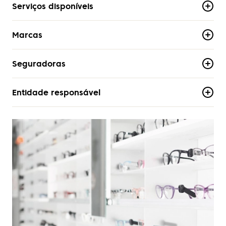
Serviços disponíveis
Marcas
Assistência Técnica
Exame visual de Contactologia
OptiOne
Seguradoras
Armani
Exame visual de Optometria
Optilight
Armani Exchange
Seguro Visão
Persol
Entidade responsável
AdvanceCare
Benetton
Tonometria
Porsche
Allianz
Sem dados disponíveis.
Burberry
Prada
Future Healthcare
Carolina Herrera
Ray-Ban
Médis
Carrera
Sea2See
Chloe
Silhouette
Cristina
Ted Baker
Dior
Tom Ford