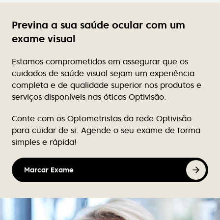
Excelente atendimento, profissionalismo de quem
lá trabalha, simpatia constante, variedade de
modelos dos quais podemos dizer que são mesmo
Previna a sua saúde ocular com um
exclusivos, pois não se vêem em ópticas próximas.
exame visual
Preços acessíveis.
Estamos comprometidos em assegurar que os
Rute Teixeira
cuidados de saúde visual sejam um experiência
Excelente atendimento, nunca falha de stock de
completa e de qualidade superior nos produtos e
produtos para limpeza de lentes contacto.
serviços disponíveis nas óticas Optivisão.
Conte com os Optometristas da rede Optivisão
Victor Luz
para cuidar de si. Agende o seu exame de forma
Tem bom atendimento e tem melhores as marcas
simples e rápida!
de óculos.
Marcar Exame
Nuno Caçote
Excelente atendimento, profissionalismo, e em
tantos anos de cliente nunca se atrasaram ou
falharam. Recomendo vivamente