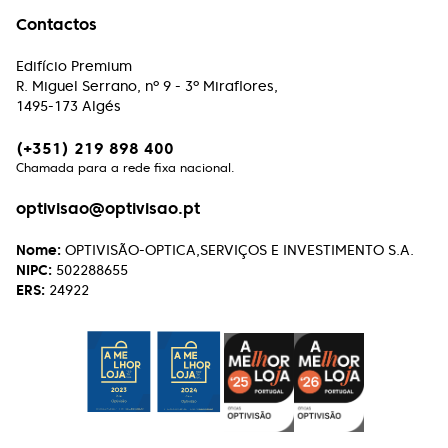
Contactos
Atendimento muito profissional, rigor e excelência
é o compromisso desta equipe.
Edifício Premium
R. Miguel Serrano, nº 9 - 3º Miraflores,
Paulo Machado
1495-173 Algés
Excelente atendimento, excelentes profissionais.
(+351) 219 898 400
Chamada para a rede fixa nacional.
Henrique Vasconcelos
optivisao@optivisao.pt
Excelente atendimento e serviço aos clientes. A
simpatia com que tratam, de forma soberba, de
Nome:
OPTIVISÃO-OPTICA,SERVIÇOS E INVESTIMENTO S.A.
qualquer reparação faz querer continuar a
NIPC:
502288655
escolher lá os próximos óculos!
ERS:
24922
Rui Caseiro
Uma óptica de excelência, a todos os níveis!
Recomendo!!!