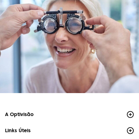
Sandra Santos
Instalações excelentes, funcionários
extremamente competentes e muito simpáticos.
Atendimento de excelência. Recomendo!
Marize Campos
Bom atendimento, preço justo e lentes
impecáveis.
Mariana Oliveira
Precisei de trocar as lentes numa urgência e fui
super bem atendida, com celeridade resolveram
o problema. A equipa é atenciosa, os preços são
adequados para a qualidade. Com certeza
A Optivisão
voltarei quando precisar. Recomendo!
Links Úteis
Paulo Chong