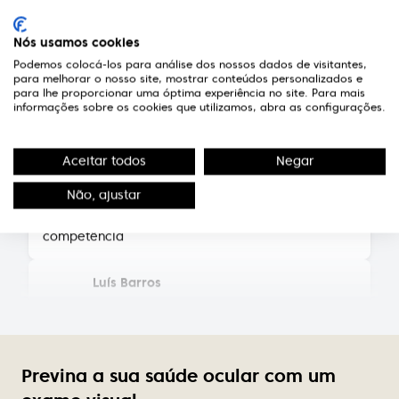
troca de lentes para armação. Atendimento
5*****. Preços em conta.
Nós usamos cookies
Podemos colocá-los para análise dos nossos dados de visitantes,
Fernando Neves de Almeida
para melhorar o nosso site, mostrar conteúdos personalizados e
para lhe proporcionar uma óptima experiência no site. Para mais
informações sobre os cookies que utilizamos, abra as configurações.
Técnicos competentes e pessoal extremamente
simpático e atencioso.
Aceitar todos
Negar
Susana Pereira
Não, ajustar
Equipa muito simpática, profissionais da maior
competência
Luís Barros
Bons profissionais de optica!
Elsa Sousa
Previna a sua saúde ocular com um
Excelente atendimento, profissionalismo de quem
lá trabalha, simpatia constante, variedade de