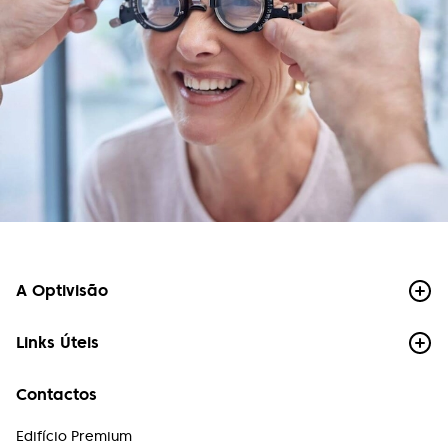
Sandra Santos
Instalações excelentes, funcionários
extremamente competentes e muito simpáticos.
Atendimento de excelência. Recomendo!
Marize Campos
Bom atendimento, preço justo e lentes
impecáveis.
Mariana Oliveira
Precisei de trocar as lentes numa urgência e fui
A Optivisão
super bem atendida, com celeridade resolveram
o problema. A equipa é atenciosa, os preços são
adequados para a qualidade. Com certeza
Links Úteis
voltarei quando precisar. Recomendo!
Contactos
Paulo Chong
Edifício Premium
Atendimento muito profissional, rigor e excelência