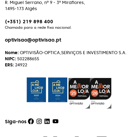
R. Miguel Serrano, nº 9 - 3º Miraflores,
é o compromisso desta equipe.
1495-173 Algés
(+351) 219 898 400
Paulo Machado
Chamada para a rede fixa nacional.
Excelente atendimento, excelentes profissionais.
optivisao@optivisao.pt
Henrique Vasconcelos
Nome:
OPTIVISÃO-OPTICA,SERVIÇOS E INVESTIMENTO S.A.
NIPC:
502288655
Excelente atendimento e serviço aos clientes. A
ERS:
24922
simpatia com que tratam, de forma soberba, de
qualquer reparação faz querer continuar a
escolher lá os próximos óculos!
Rui Caseiro
Uma óptica de excelência, a todos os níveis!
Recomendo!!!
Siga-nos