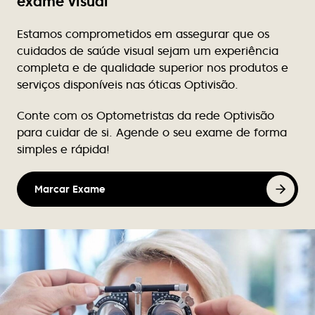
exame visual
modelos dos quais podemos dizer que são mesmo
exclusivos, pois não se vêem em ópticas próximas.
Estamos comprometidos em assegurar que os
Preços acessíveis.
cuidados de saúde visual sejam um experiência
completa e de qualidade superior nos produtos e
Rute Teixeira
serviços disponíveis nas óticas Optivisão.
Excelente atendimento, nunca falha de stock de
Conte com os Optometristas da rede Optivisão
produtos para limpeza de lentes contacto.
para cuidar de si. Agende o seu exame de forma
simples e rápida!
Victor Luz
Tem bom atendimento e tem melhores as marcas
Marcar Exame
de óculos.
Nuno Caçote
Excelente atendimento, profissionalismo, e em
tantos anos de cliente nunca se atrasaram ou
falharam. Recomendo vivamente