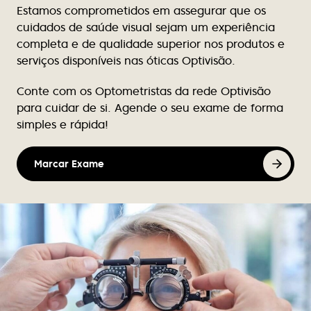
Estamos comprometidos em assegurar que os
Rute Teixeira
cuidados de saúde visual sejam um experiência
Excelente atendimento, nunca falha de stock de
completa e de qualidade superior nos produtos e
produtos para limpeza de lentes contacto.
serviços disponíveis nas óticas Optivisão.
Conte com os Optometristas da rede Optivisão
Victor Luz
para cuidar de si. Agende o seu exame de forma
Tem bom atendimento e tem melhores as marcas
simples e rápida!
de óculos.
Marcar Exame
Nuno Caçote
Excelente atendimento, profissionalismo, e em
tantos anos de cliente nunca se atrasaram ou
falharam. Recomendo vivamente
Sandra Santos
Instalações excelentes, funcionários
extremamente competentes e muito simpáticos.
Atendimento de excelência. Recomendo!