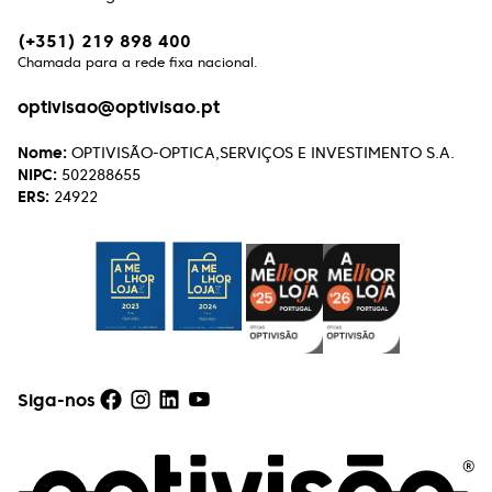
Excelente atendimento, excelentes profissionais.
(+351) 219 898 400
Chamada para a rede fixa nacional.
Henrique Vasconcelos
optivisao@optivisao.pt
Excelente atendimento e serviço aos clientes. A
simpatia com que tratam, de forma soberba, de
Nome:
OPTIVISÃO-OPTICA,SERVIÇOS E INVESTIMENTO S.A.
qualquer reparação faz querer continuar a
NIPC:
502288655
escolher lá os próximos óculos!
ERS:
24922
Rui Caseiro
Uma óptica de excelência, a todos os níveis!
Recomendo!!!
Siga-nos