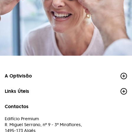
Marize Campos
Bom atendimento, preço justo e lentes
impecáveis.
Mariana Oliveira
Precisei de trocar as lentes numa urgência e fui
super bem atendida, com celeridade resolveram
o problema. A equipa é atenciosa, os preços são
adequados para a qualidade. Com certeza
A Optivisão
voltarei quando precisar. Recomendo!
Links Úteis
Paulo Chong
Atendimento muito profissional, rigor e excelência
Contactos
é o compromisso desta equipe.
Edifício Premium
R. Miguel Serrano, nº 9 - 3º Miraflores,
Paulo Machado
1495-173 Algés