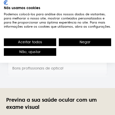
Nós usamos cookies
Técnicos competentes e pessoal extremamente
simpático e atencioso.
Podemos colocá-los para análise dos nossos dados de visitantes,
para melhorar o nosso site, mostrar conteúdos personalizados e
para lhe proporcionar uma óptima experiência no site. Para mais
informações sobre os cookies que utilizamos, abra as configurações.
Susana Pereira
Equipa muito simpática, profissionais da maior
competência
Aceitar todos
Negar
Não, ajustar
Luís Barros
Bons profissionais de optica!
Elsa Sousa
Excelente atendimento, profissionalismo de quem
lá trabalha, simpatia constante, variedade de
modelos dos quais podemos dizer que são mesmo
Previna a sua saúde ocular com um
exclusivos, pois não se vêem em ópticas próximas.
exame visual
Preços acessíveis.