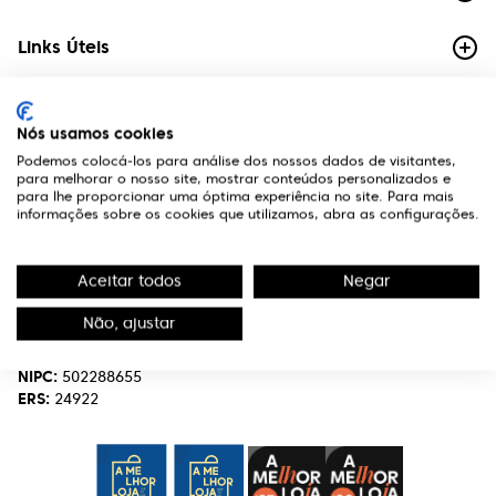
Links Úteis
Contactos
Nós usamos cookies
Edifício Premium
Podemos colocá-los para análise dos nossos dados de visitantes,
R. Miguel Serrano, nº 9 - 3º Miraflores,
para melhorar o nosso site, mostrar conteúdos personalizados e
1495-173 Algés
para lhe proporcionar uma óptima experiência no site. Para mais
informações sobre os cookies que utilizamos, abra as configurações.
(+351) 219 898 400
Chamada para a rede fixa nacional.
Aceitar todos
Negar
optivisao@optivisao.pt
Não, ajustar
Nome:
OPTIVISÃO-OPTICA,SERVIÇOS E INVESTIMENTO S.A.
NIPC:
502288655
ERS:
24922