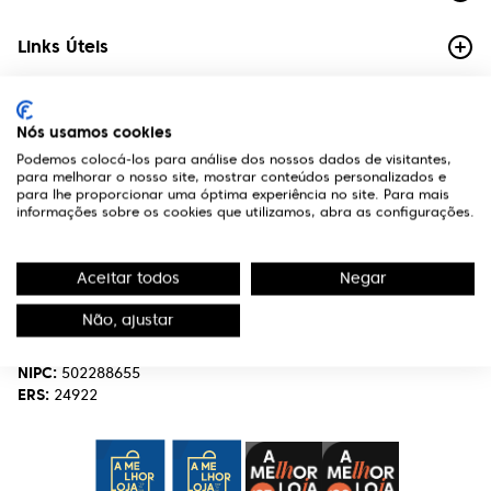
Links Úteis
Contactos
Nós usamos cookies
Edifício Premium
Podemos colocá-los para análise dos nossos dados de visitantes,
R. Miguel Serrano, nº 9 - 3º Miraflores,
para melhorar o nosso site, mostrar conteúdos personalizados e
1495-173 Algés
para lhe proporcionar uma óptima experiência no site. Para mais
informações sobre os cookies que utilizamos, abra as configurações.
(+351) 219 898 400
Chamada para a rede fixa nacional.
Aceitar todos
Negar
optivisao@optivisao.pt
Não, ajustar
Nome:
OPTIVISÃO-OPTICA,SERVIÇOS E INVESTIMENTO S.A.
NIPC:
502288655
ERS:
24922