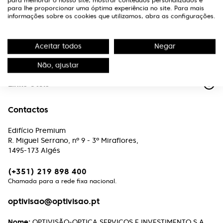
para melhorar o nosso site, mostrar conteúdos personalizados e
para lhe proporcionar uma óptima experiência no site. Para mais
informações sobre os cookies que utilizamos, abra as configurações.
Aceitar todos
Negar
A Optivisão
Não, ajustar
Links Úteis
Contactos
Edifício Premium
R. Miguel Serrano, nº 9 - 3º Miraflores,
1495-173 Algés
(+351) 219 898 400
Chamada para a rede fixa nacional.
optivisao@optivisao.pt
Nome:
OPTIVISÃO-OPTICA,SERVIÇOS E INVESTIMENTO S.A.