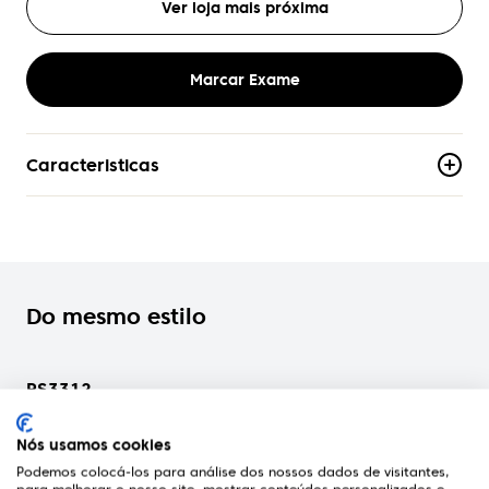
Ver loja mais próxima
Marcar Exame
Caracteristicas
Material
Acetato
Armacao
Aro-Completo
Do mesmo estilo
Formato
Redondo
RS3312
RS
Rodenstock
Rod
Genero
Mulher
Nós usamos cookies
Podemos colocá-los para análise dos nossos dados de visitantes,