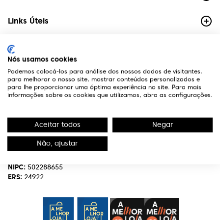
Links Úteis
Contactos
Nós usamos cookies
Edifício Premium
Podemos colocá-los para análise dos nossos dados de visitantes,
R. Miguel Serrano, nº 9 - 3º Miraflores,
para melhorar o nosso site, mostrar conteúdos personalizados e
1495-173 Algés
para lhe proporcionar uma óptima experiência no site. Para mais
informações sobre os cookies que utilizamos, abra as configurações.
(+351) 219 898 400
Chamada para a rede fixa nacional.
Aceitar todos
Negar
optivisao@optivisao.pt
Não, ajustar
Nome:
OPTIVISÃO-OPTICA,SERVIÇOS E INVESTIMENTO S.A.
NIPC:
502288655
ERS:
24922