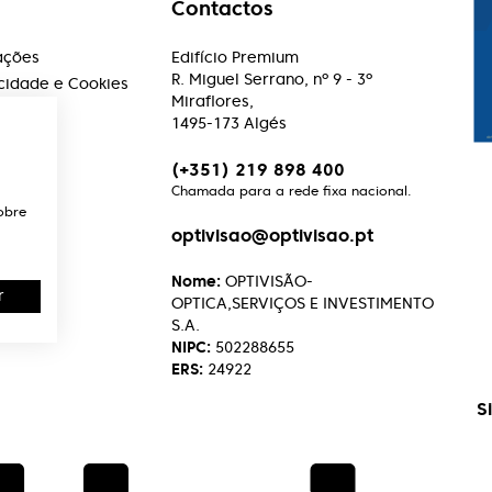
Contactos
ações
Edifício Premium
R. Miguel Serrano, nº 9 - 3º
acidade e Cookies
Miraflores,
1495-173 Algés
(+351) 219 898 400
Chamada para a rede fixa nacional.
obre
optivisao@optivisao.pt
Nome:
OPTIVISÃO-
r
OPTICA,SERVIÇOS E INVESTIMENTO
S.A.
NIPC:
502288655
ERS:
24922
S