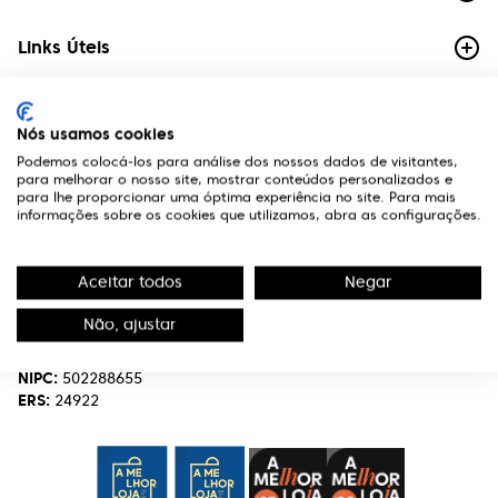
Links Úteis
Contactos
Nós usamos cookies
Edifício Premium
Podemos colocá-los para análise dos nossos dados de visitantes,
R. Miguel Serrano, nº 9 - 3º Miraflores,
para melhorar o nosso site, mostrar conteúdos personalizados e
1495-173 Algés
para lhe proporcionar uma óptima experiência no site. Para mais
informações sobre os cookies que utilizamos, abra as configurações.
(+351) 219 898 400
Chamada para a rede fixa nacional.
Aceitar todos
Negar
optivisao@optivisao.pt
Não, ajustar
Nome:
OPTIVISÃO-OPTICA,SERVIÇOS E INVESTIMENTO S.A.
NIPC:
502288655
ERS:
24922