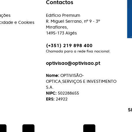
Contactos
ações
Edifício Premium
R. Miguel Serrano, nº 9 - 3º
acidade e Cookies
Miraflores,
1495-173 Algés
(+351) 219 898 400
Chamada para a rede fixa nacional.
optivisao@optivisao.pt
Nome:
OPTIVISÃO-
OPTICA,SERVIÇOS E INVESTIMENTO
S.A.
NIPC:
502288655
ERS:
24922
S