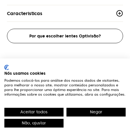
Caracteristicas
Material
Acetato
Por que escolher lentes Optivisão?
Armacao
Aro-Completo
Formato
Quadrado
A Optivisão
Nós usamos cookies
Genero
Podemos colocá-los para análise dos nossos dados de visitantes,
para melhorar o nosso site, mostrar conteúdos personalizados e
Homem
Links Úteis
para lhe proporcionar uma óptima experiência no site. Para mais
informações sobre os cookies que utilizamos, abra as configurações.
Contactos
Aceitar todos
Negar
Edifício Premium
R. Miguel Serrano, nº 9 - 3º Miraflores,
Não, ajustar
1495-173 Algés