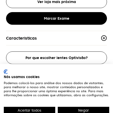
Ver loja mais próxima
Marcar Exame
Caracteristicas
Material
Acetato
Por que escolher lentes Optivisão?
Armacao
Aro-Completo
Nós usamos cookies
Formato
Podemos colocá-los para análise dos nossos dados de visitantes,
Quadrado
para melhorar o nosso site, mostrar conteúdos personalizados e
A Optivisão
para lhe proporcionar uma óptima experiência no site. Para mais
informações sobre os cookies que utilizamos, abra as configurações.
Genero
Mulher
Homem
Links Úteis
Aceitar todos
Negar