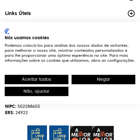
Links Úteis
Contactos
Nós usamos cookies
Edifício Premium
Podemos colocá-los para análise dos nossos dados de visitantes,
R. Miguel Serrano, nº 9 - 3º Miraflores,
para melhorar o nosso site, mostrar conteúdos personalizados e
1495-173 Algés
para lhe proporcionar uma óptima experiência no site. Para mais
informações sobre os cookies que utilizamos, abra as configurações.
(+351) 219 898 400
Chamada para a rede fixa nacional.
Aceitar todos
Negar
optivisao@optivisao.pt
Não, ajustar
Nome:
OPTIVISÃO-OPTICA,SERVIÇOS E INVESTIMENTO S.A.
NIPC:
502288655
ERS:
24922