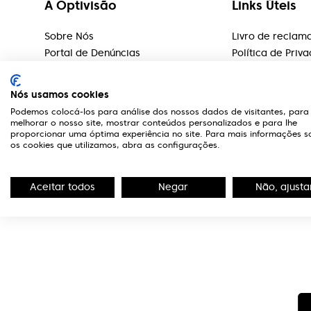
A Optivisão
Links Úteis
Sobre Nós
Livro de reclam
Portal de Denúncias
Política de Priv
Editorial
Serviços
Nós usamos cookies
Rede Lojas
Podemos colocá-los para análise dos nossos dados de visitantes, para
Marcas
melhorar o nosso site, mostrar conteúdos personalizados e para lhe
proporcionar uma óptima experiência no site. Para mais informações s
Marcação de Exames
os cookies que utilizamos, abra as configurações.
Teste Visão
Aceitar todos
Negar
Não, ajusta