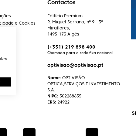
Contactos
ações
Edifício Premium
R. Miguel Serrano, nº 9 - 3º
acidade e Cookies
Miraflores,
1495-173 Algés
(+351) 219 898 400
Chamada para a rede fixa nacional.
obre
optivisao@optivisao.pt
Nome:
OPTIVISÃO-
r
OPTICA,SERVIÇOS E INVESTIMENTO
S.A.
NIPC:
502288655
ERS:
24922
S