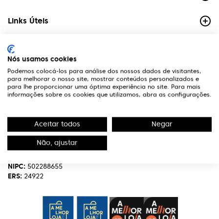
Links Úteis
Contactos
Nós usamos cookies
Edifício Premium
Podemos colocá-los para análise dos nossos dados de visitantes,
R. Miguel Serrano, nº 9 - 3º Miraflores,
para melhorar o nosso site, mostrar conteúdos personalizados e
1495-173 Algés
para lhe proporcionar uma óptima experiência no site. Para mais
informações sobre os cookies que utilizamos, abra as configurações.
(+351) 219 898 400
Chamada para a rede fixa nacional.
Aceitar todos
Negar
optivisao@optivisao.pt
Não, ajustar
Nome:
OPTIVISÃO-OPTICA,SERVIÇOS E INVESTIMENTO S.A.
NIPC:
502288655
ERS:
24922