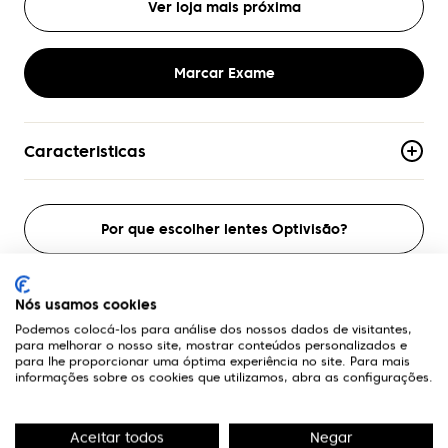
Ver loja mais próxima
Marcar Exame
Caracteristicas
Material
Bio Acetato
Por que escolher lentes Optivisão?
Armacao
Aro-Completo
Nós usamos cookies
Formato
Podemos colocá-los para análise dos nossos dados de visitantes,
Quadrado
para melhorar o nosso site, mostrar conteúdos personalizados e
A Optivisão
para lhe proporcionar uma óptima experiência no site. Para mais
informações sobre os cookies que utilizamos, abra as configurações.
Genero
Mulher
Links Úteis
Aceitar todos
Negar