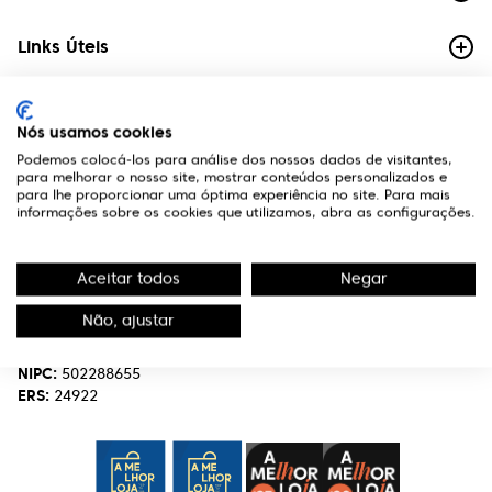
Links Úteis
Contactos
Nós usamos cookies
Edifício Premium
Podemos colocá-los para análise dos nossos dados de visitantes,
R. Miguel Serrano, nº 9 - 3º Miraflores,
para melhorar o nosso site, mostrar conteúdos personalizados e
1495-173 Algés
para lhe proporcionar uma óptima experiência no site. Para mais
informações sobre os cookies que utilizamos, abra as configurações.
(+351) 219 898 400
Chamada para a rede fixa nacional.
Aceitar todos
Negar
optivisao@optivisao.pt
Não, ajustar
Nome:
OPTIVISÃO-OPTICA,SERVIÇOS E INVESTIMENTO S.A.
NIPC:
502288655
ERS:
24922