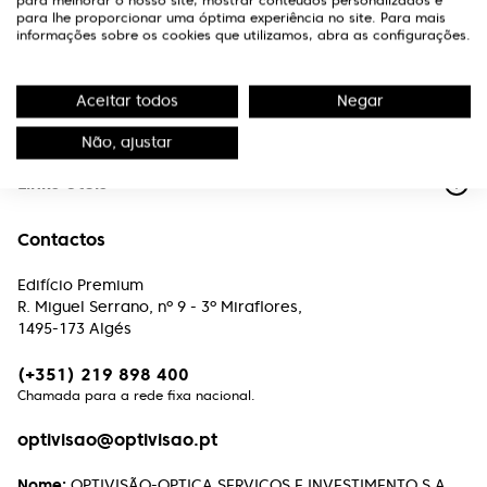
para melhorar o nosso site, mostrar conteúdos personalizados e
para lhe proporcionar uma óptima experiência no site. Para mais
informações sobre os cookies que utilizamos, abra as configurações.
Aceitar todos
Negar
A Optivisão
Não, ajustar
Links Úteis
Contactos
Edifício Premium
R. Miguel Serrano, nº 9 - 3º Miraflores,
1495-173 Algés
(+351) 219 898 400
Chamada para a rede fixa nacional.
optivisao@optivisao.pt
Nome:
OPTIVISÃO-OPTICA,SERVIÇOS E INVESTIMENTO S.A.