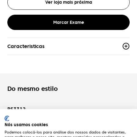
Ver loja mais próxima
Marcar Exame
Caracteristicas
Material
Metal
Armacao
Aro-Completo
Do mesmo estilo
Formato
Redondo
RS3312
RS
Rodenstock
Rod
Genero
Mulher
Nós usamos cookies
Podemos colocá-los para análise dos nossos dados de visitantes,