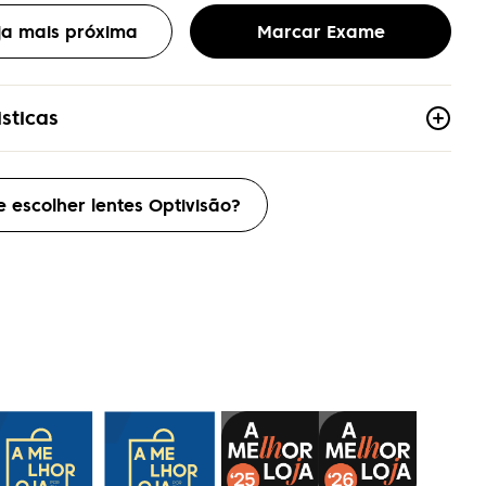
oja mais próxima
Marcar Exame
sticas
e escolher lentes Optivisão?
leto
co