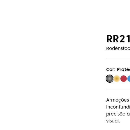
RR2
Rodenstoc
Cor: Prat
Armações 
inconfund
precisão a
visual.