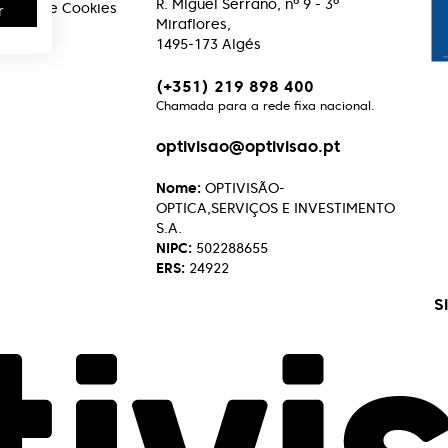
R. Miguel Serrano, nº 9 - 3º
acidade e Cookies
r
Miraflores,
1495-173 Algés
(+351) 219 898 400
Chamada para a rede fixa nacional.
optivisao@optivisao.pt
Nome:
OPTIVISÃO-
OPTICA,SERVIÇOS E INVESTIMENTO
S.A.
NIPC:
502288655
ERS:
24922
S