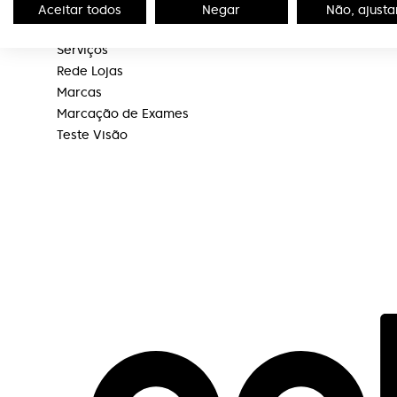
Portal de Denúncias
Política de Priv
Aceitar todos
Negar
Não, ajusta
Editorial
Serviços
Rede Lojas
Marcas
Marcação de Exames
Teste Visão