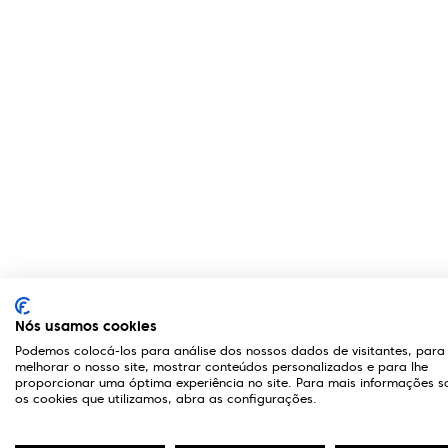
Nós usamos cookies
Podemos colocá-los para análise dos nossos dados de visitantes, para
melhorar o nosso site, mostrar conteúdos personalizados e para lhe
proporcionar uma óptima experiência no site. Para mais informações s
A Optivisão
Links Úteis
os cookies que utilizamos, abra as configurações.
Sobre Nós
Livro de reclam