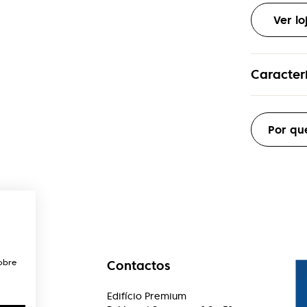
Ver l
Caracteri
Material
Metal
Por qu
Armacao
Aro-Comp
Formato
Geométri
Genero
Mulher
obre
Contactos
ações
Edifício Premium