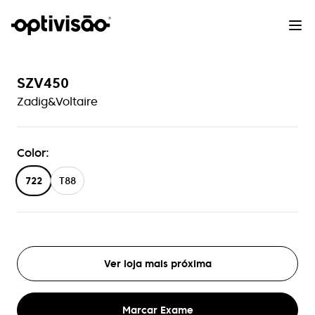
SZV450
Zadig&Voltaire
Color
:
722
T88
Ver loja mais próxima
Marcar Exame