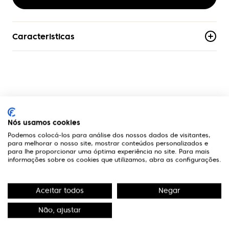
Caracteristicas
Material
Acetato
Armacao
Aro-Completo
A Optivisão
Formato
Nós usamos cookies
Aviador
Podemos colocá-los para análise dos nossos dados de visitantes,
Links Úteis
para melhorar o nosso site, mostrar conteúdos personalizados e
para lhe proporcionar uma óptima experiência no site. Para mais
Genero
informações sobre os cookies que utilizamos, abra as configurações.
Unissexo
Contactos
Aceitar todos
Negar
Edifício Premium
R. Miguel Serrano, nº 9 - 3º Miraflores,
Não, ajustar
1495-173 Algés