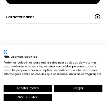
Caracteristicas
Material
Acetato
Armacao
Aro-Completo
A Optivisão
Formato
Nós usamos cookies
Borboleta
Podemos colocá-los para análise dos nossos dados de visitantes,
Links Úteis
para melhorar o nosso site, mostrar conteúdos personalizados e
para lhe proporcionar uma óptima experiência no site. Para mais
Genero
informações sobre os cookies que utilizamos, abra as configurações.
Mulher
Contactos
Aceitar todos
Negar
Edifício Premium
R. Miguel Serrano, nº 9 - 3º Miraflores,
Não, ajustar
1495-173 Algés