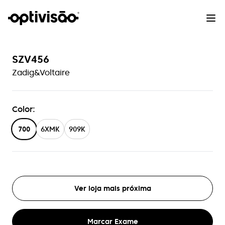
SZV456
Zadig&Voltaire
Color
:
700
6XMK
909K
Ver loja mais próxima
Marcar Exame