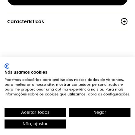
Caracteristicas
Material
Acetato
Armacao
Aro-Completo
A Optivisão
Formato
Nós usamos cookies
Borboleta
Podemos colocá-los para análise dos nossos dados de visitantes,
Links Úteis
para melhorar o nosso site, mostrar conteúdos personalizados e
para lhe proporcionar uma óptima experiência no site. Para mais
Genero
informações sobre os cookies que utilizamos, abra as configurações.
Mulher
Contactos
Aceitar todos
Negar
Edifício Premium
R. Miguel Serrano, nº 9 - 3º Miraflores,
Não, ajustar
1495-173 Algés