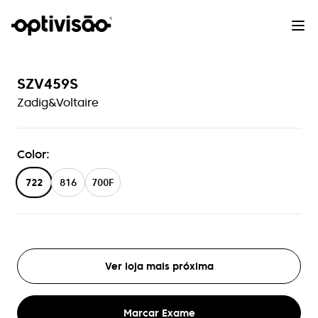
SZV459S
Zadig&Voltaire
Color
:
722
816
700F
Ver loja mais próxima
Marcar Exame