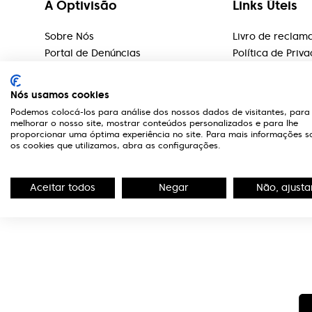
A Optivisão
Links Úteis
Sobre Nós
Livro de reclam
Portal de Denúncias
Política de Priv
Editorial
Serviços
Nós usamos cookies
Rede Lojas
Podemos colocá-los para análise dos nossos dados de visitantes, para
Marcas
melhorar o nosso site, mostrar conteúdos personalizados e para lhe
proporcionar uma óptima experiência no site. Para mais informações s
Marcação de Exames
os cookies que utilizamos, abra as configurações.
Teste Visão
Aceitar todos
Negar
Não, ajusta