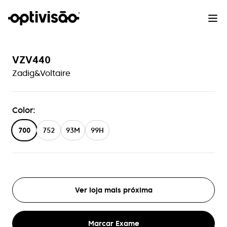
VZV440
Zadig&Voltaire
Color
:
700
752
93M
99H
Ver loja mais próxima
Marcar Exame