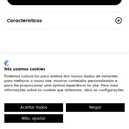
Caracteristicas
Material
Acetato
Armacao
Aro-Completo
A Optivisão
Formato
Nós usamos cookies
Borboleta
Podemos colocá-los para análise dos nossos dados de visitantes,
Links Úteis
para melhorar o nosso site, mostrar conteúdos personalizados e
para lhe proporcionar uma óptima experiência no site. Para mais
Genero
informações sobre os cookies que utilizamos, abra as configurações.
Mulher
Contactos
Aceitar todos
Negar
Edifício Premium
R. Miguel Serrano, nº 9 - 3º Miraflores,
Não, ajustar
1495-173 Algés