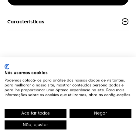
Caracteristicas
Material
Acetato
Armacao
Aro-Completo
A Optivisão
Formato
Nós usamos cookies
Geométrico
Podemos colocá-los para análise dos nossos dados de visitantes,
Links Úteis
para melhorar o nosso site, mostrar conteúdos personalizados e
para lhe proporcionar uma óptima experiência no site. Para mais
Genero
informações sobre os cookies que utilizamos, abra as configurações.
Mulher
Contactos
Aceitar todos
Negar
Edifício Premium
R. Miguel Serrano, nº 9 - 3º Miraflores,
Não, ajustar
1495-173 Algés