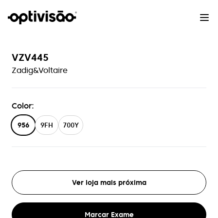
VZV445
Zadig&Voltaire
Color
:
956
9FH
700Y
Ver loja mais próxima
Marcar Exame