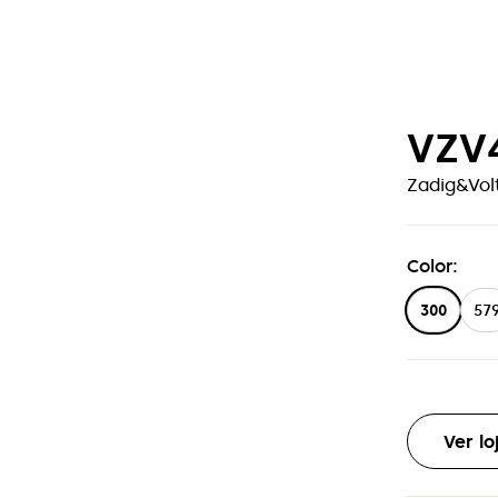
VZV
Zadig&Vol
Color
:
300
57
Ver l