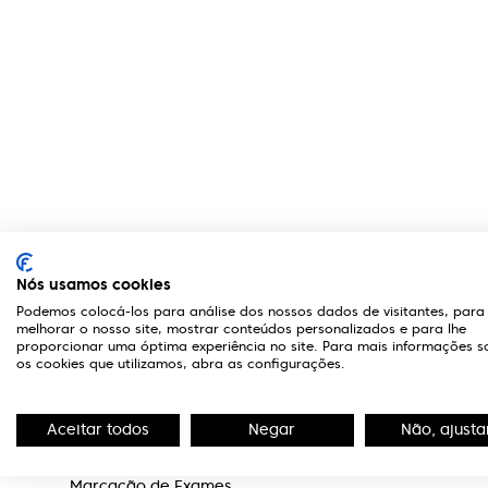
A Optivisão
Links Úteis
Nós usamos cookies
Podemos colocá-los para análise dos nossos dados de visitantes, para
Sobre Nós
Livro de reclam
melhorar o nosso site, mostrar conteúdos personalizados e para lhe
proporcionar uma óptima experiência no site. Para mais informações s
Portal de Denúncias
Política de Priv
os cookies que utilizamos, abra as configurações.
Editorial
Serviços
Aceitar todos
Negar
Não, ajusta
Rede Lojas
Marcas
Marcação de Exames