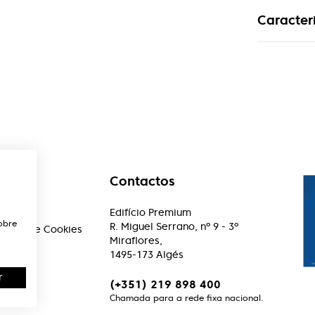
Caracteri
Material
Aço Inoxid
Armacao
Sem-Aro
Formato
Geométri
Contactos
Genero
Mulher
ações
Edifício Premium
obre
R. Miguel Serrano, nº 9 - 3º
acidade e Cookies
Miraflores,
1495-173 Algés
r
(+351) 219 898 400
Chamada para a rede fixa nacional.