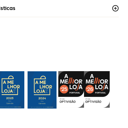
sticas
ável
co