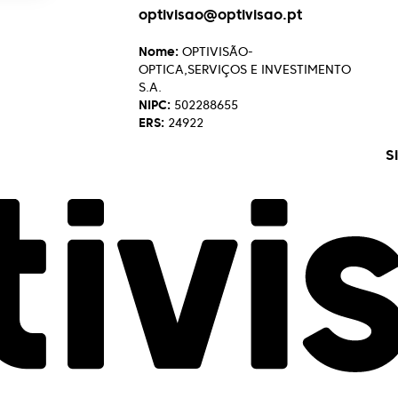
optivisao@optivisao.pt
Nome:
OPTIVISÃO-
OPTICA,SERVIÇOS E INVESTIMENTO
S.A.
NIPC:
502288655
ERS:
24922
S