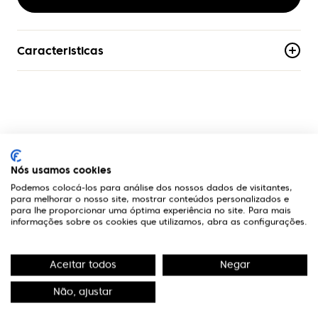
Caracteristicas
Material
Aço Inoxidável
Armacao
Aro-Completo
A Optivisão
Formato
Nós usamos cookies
Quadrado
Podemos colocá-los para análise dos nossos dados de visitantes,
Links Úteis
para melhorar o nosso site, mostrar conteúdos personalizados e
para lhe proporcionar uma óptima experiência no site. Para mais
Genero
informações sobre os cookies que utilizamos, abra as configurações.
Homem
Contactos
Aceitar todos
Negar
Edifício Premium
R. Miguel Serrano, nº 9 - 3º Miraflores,
Não, ajustar
1495-173 Algés