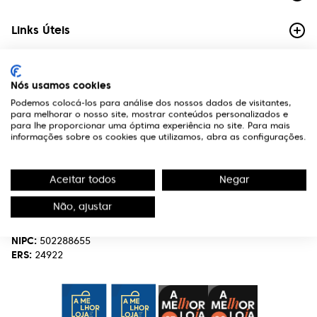
Links Úteis
Contactos
Nós usamos cookies
Edifício Premium
Podemos colocá-los para análise dos nossos dados de visitantes,
R. Miguel Serrano, nº 9 - 3º Miraflores,
para melhorar o nosso site, mostrar conteúdos personalizados e
1495-173 Algés
para lhe proporcionar uma óptima experiência no site. Para mais
informações sobre os cookies que utilizamos, abra as configurações.
(+351) 219 898 400
Chamada para a rede fixa nacional.
Aceitar todos
Negar
optivisao@optivisao.pt
Não, ajustar
Nome:
OPTIVISÃO-OPTICA,SERVIÇOS E INVESTIMENTO S.A.
NIPC:
502288655
ERS:
24922