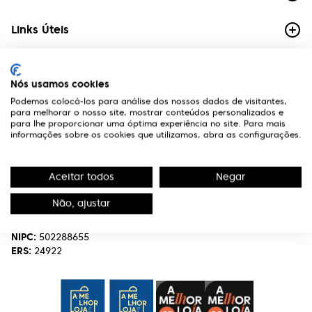
Links Úteis
Contactos
Nós usamos cookies
Edifício Premium
Podemos colocá-los para análise dos nossos dados de visitantes,
R. Miguel Serrano, nº 9 - 3º Miraflores,
para melhorar o nosso site, mostrar conteúdos personalizados e
1495-173 Algés
para lhe proporcionar uma óptima experiência no site. Para mais
informações sobre os cookies que utilizamos, abra as configurações.
(+351) 219 898 400
Chamada para a rede fixa nacional.
Aceitar todos
Negar
optivisao@optivisao.pt
Não, ajustar
Nome:
OPTIVISÃO-OPTICA,SERVIÇOS E INVESTIMENTO S.A.
NIPC:
502288655
ERS:
24922